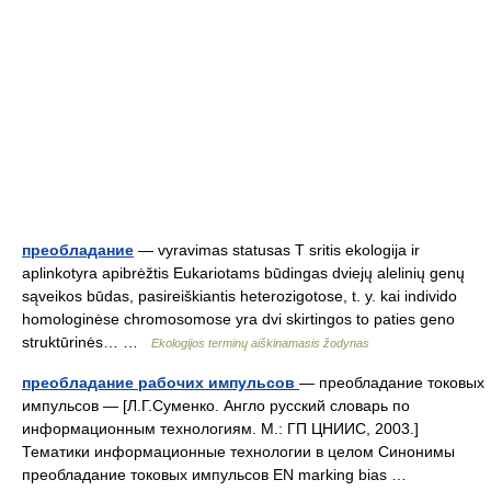
преобладание
— vyravimas statusas T sritis ekologija ir
aplinkotyra apibrėžtis Eukariotams būdingas dviejų alelinių genų
sąveikos būdas, pasireiškiantis heterozigotose, t. y. kai individo
homologinėse chromosomose yra dvi skirtingos to paties geno
struktūrinės… …
Ekologijos terminų aiškinamasis žodynas
преобладание рабочих импульсов
— преобладание токовых
импульсов — [Л.Г.Суменко. Англо русский словарь по
информационным технологиям. М.: ГП ЦНИИС, 2003.]
Тематики информационные технологии в целом Синонимы
преобладание токовых импульсов EN marking bias …