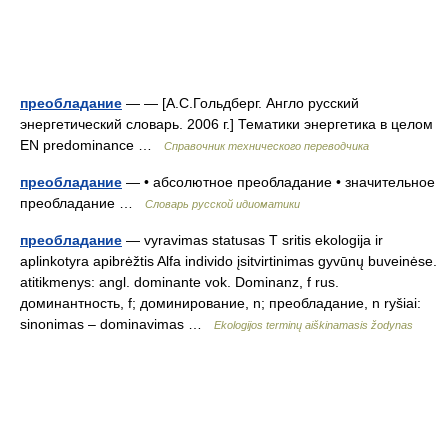
преобладание
— — [А.С.Гольдберг. Англо русский
энергетический словарь. 2006 г.] Тематики энергетика в целом
EN predominance …
Справочник технического переводчика
преобладание
— • абсолютное преобладание • значительное
преобладание …
Словарь русской идиоматики
преобладание
— vyravimas statusas T sritis ekologija ir
aplinkotyra apibrėžtis Alfa individo įsitvirtinimas gyvūnų buveinėse.
atitikmenys: angl. dominante vok. Dominanz, f rus.
доминантность, f; доминирование, n; преобладание, n ryšiai:
sinonimas – dominavimas …
Ekologijos terminų aiškinamasis žodynas