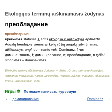
Ekologijos terminų aiškinamasis žodynas
преобладание
преобладание
vyravimas
statusas
T
sritis
ekologija ir aplinkotyra
apibrėžtis
Augalų bendrijoje vienos ar kelių rūšių augalų įsitvirtinimas.
atitikmenys
:
angl.
dominante
vok.
Dominanz, f
rus.
доминантность, f; доминирование, n; преобладание, n
ryšiai
:
sinonimas
– dominavimas
Ekologijos terminų aiškinamasis žodynas. – Vilnius : Grunto valymo technologijos
.
Algimantas Paulauskas, Karolis Jankevičius, Rapolas Liužinas, Vytautas Raškauskas,
Petras Zajančkauskas
.
2008
.
Игры ⚽
Поможем написать курсовую
доминирование
Dominanz